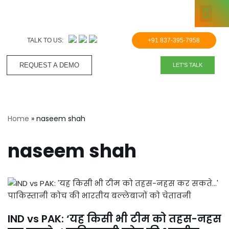
KNOWLE
Skip
to
TALK TO US:
+91 837-395-7958
content
REQUEST A DEMO​
LET'S TALK
Home
»
naseem shah
naseem shah
IND vs PAK: ‘यह किसी भी टीम को तहस-नहस