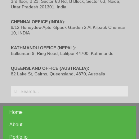
3rd floor, B 23, Sector 63 Rd, B Block, Sector 63, Noida,
Uttar Pradesh 201301, India
CHENNAI OFFICE (INDIA):
9/12 Honeydew Apts Kilpauk Garden 2 At Kilpauk Chennai
10, INDIA
KATHMANDU OFFICE (NEPAL):
Balkumari-9, Ring Road, Lalitpur 44700, Kathmandu
QUEENSLAND OFFICE (AUSTRALIA):
82 Lake St, Cairns, Queensland, 4870, Australia
Home
About
Portfolio