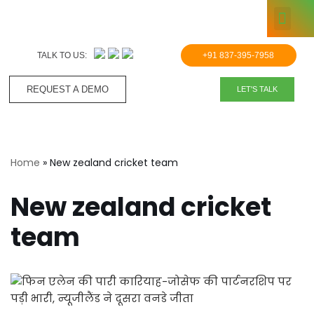
KNOWLE
Skip
to
TALK TO US:
+91 837-395-7958
content
REQUEST A DEMO​
LET'S TALK
Home
»
New zealand cricket team
New zealand cricket
team