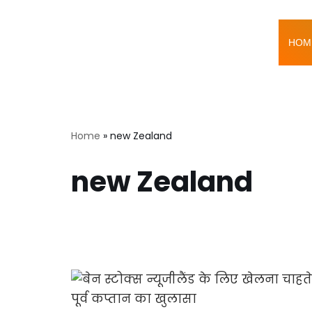
Skip
HOM
to
content
Home
»
new Zealand
new Zealand