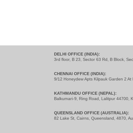
DELHI OFFICE (INDIA):
3rd floor, B 23, Sector 63 Rd, B Block, Se
CHENNAI OFFICE (INDIA):
9/12 Honeydew Apts Kilpauk Garden 2 At 
KATHMANDU OFFICE (NEPAL):
Balkumari-9, Ring Road, Lalitpur 44700,
QUEENSLAND OFFICE (AUSTRALIA):
82 Lake St, Cairns, Queensland, 4870, Aus