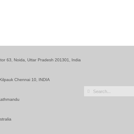
ctor 63, Noida, Uttar Pradesh 201301, India
Kilpauk Chennai 10, INDIA
 Kathmandu
tralia