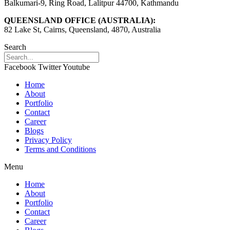
Balkumari-9, Ring Road, Lalitpur 44700, Kathmandu
QUEENSLAND OFFICE (AUSTRALIA):
82 Lake St, Cairns, Queensland, 4870, Australia
Search
Facebook
Twitter
Youtube
Home
About
Portfolio
Contact
Career
Blogs
Privacy Policy
Terms and Conditions
Menu
Home
About
Portfolio
Contact
Career