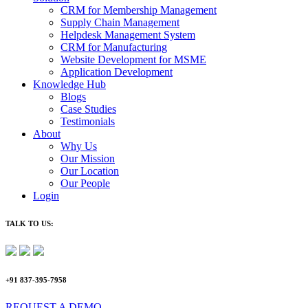
CRM for Membership Management
Supply Chain Management
Helpdesk Management System
CRM for Manufacturing
Website Development for MSME
Application Development
Knowledge Hub
Blogs
Case Studies
Testimonials
About
Why Us
Our Mission
Our Location
Our People
Login
TALK TO US:
+91 837-395-7958
REQUEST A DEMO​