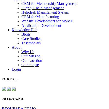
CRM for Membership Management
Supply Chain Management
Helpdesk Management System
CRM for Manufacturing
Website Development for MSME
Application Development
Knowledge Hub
Blogs
Case Studies
Testimonials
About
Why Us
Our Mission
Our Location
Our People
Login
TALK TO US:
+91 837-395-7958
REQUEST A DEMO​