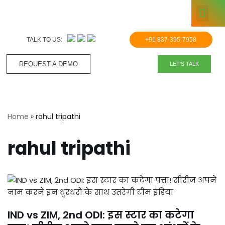
KNOWLE
Skip
to
TALK TO US:
+91 837-395-7958
content
REQUEST A DEMO​
LET'S TALK
Home
»
rahul tripathi
rahul tripathi
IND vs ZIM, 2nd ODI: इस स्टार का कटेगा