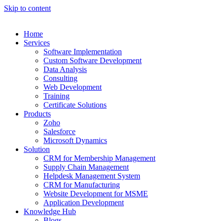
Skip to content
Home
Services
Software Implementation
Custom Software Development
Data Analysis
Consulting
Web Development
Training
Certificate Solutions
Products
Zoho
Salesforce
Microsoft Dynamics
Solution
CRM for Membership Management
Supply Chain Management
Helpdesk Management System
CRM for Manufacturing
Website Development for MSME
Application Development
Knowledge Hub
Blogs