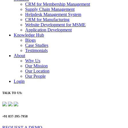
CRM for Membership Management
Supply Chain Management
Helpdesk Management System
CRM for Manufacturing
Website Development for MSME
Application Development
Knowledge Hub
Blogs
Case Studies
Testimonials
About
Why Us
Our Mission
Our Location
Our People
Login
TALK TO US:
+91 837-395-7958
REQUEST A DEMO​