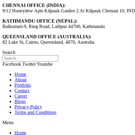
CHENNAI OFFICE (INDIA):
9/12 Honeydew Apts Kilpauk Garden 2 At Kilpauk Chennai 10, IN
KATHMANDU OFFICE (NEPAL):
Balkumari-9, Ring Road, Lalitpur 44700, Kathmandu
QUEENSLAND OFFICE (AUSTRALIA):
82 Lake St, Cairns, Queensland, 4870, Australia
Search
Facebook
Twitter
Youtube
Home
About
Portfolio
Contact
Career
Blogs
Privacy Policy
Terms and Conditions
Menu
Home