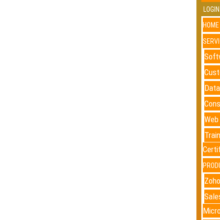
LOGIN
HOME
SERV
Soft
Cust
Data
Cons
Web 
Trai
Certi
PROD
Zoh
Sale
Micr