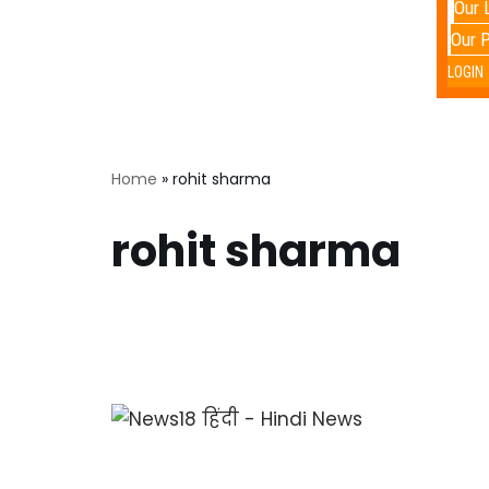
Our 
Our 
LOGIN
Home
»
rohit sharma
rohit sharma