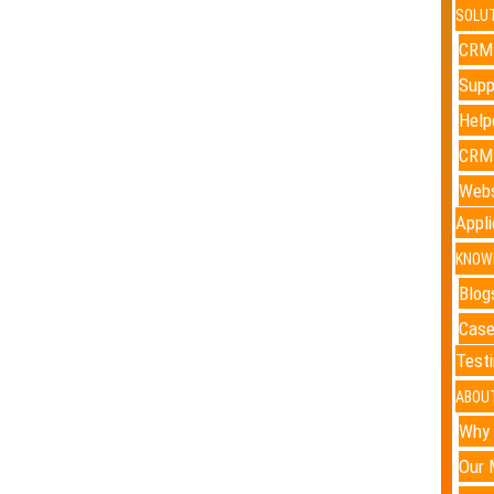
SOLU
CRM 
Supp
Help
CRM 
Webs
Appl
KNOW
Blog
Case
Test
ABOU
Why
Our 