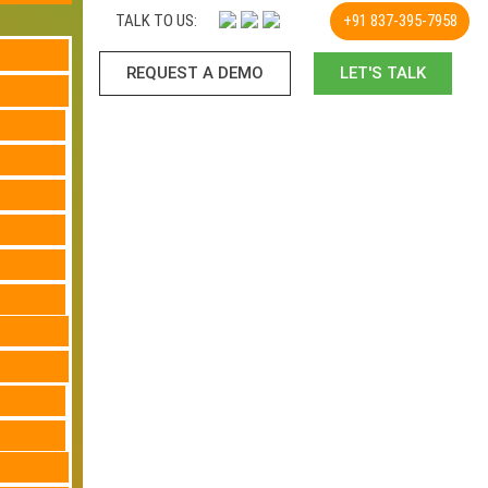
TALK TO US:
+91 837-395-7958
REQUEST A DEMO​
LET'S TALK