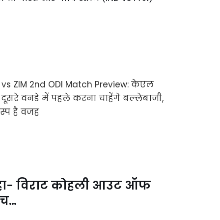
 कहा- विराट कोहली आउट ऑफ
ैच…