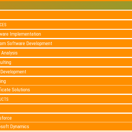
ICES
ware Implementation
om Software Development
 Analysis
ulting
Development
ning
ficate Solutions
UCTS
o
sforce
osoft Dynamics