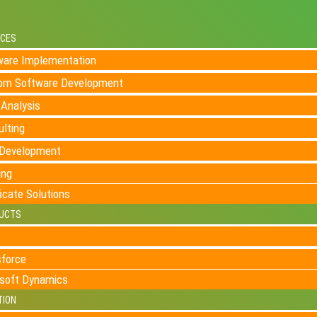
ICES
ware Implementation
om Software Development
Analysis
lting
Development
ing
ficate Solutions
UCTS
sforce
soft Dynamics
TION