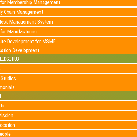
for Membership Management
ly Chain Management
desk Management System
for Manufacturing
ite Development for MSME
cation Development
LEDGE HUB
s
 Studies
monials
T
Us
Mission
ocation
eople