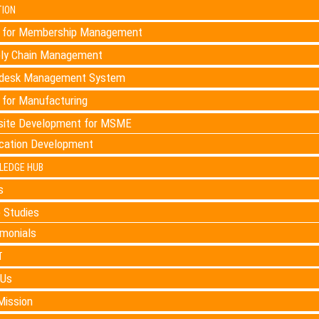
TION
for Membership Management
ly Chain Management
desk Management System
for Manufacturing
ite Development for MSME
ication Development
LEDGE HUB
s
 Studies
imonials
T
 Us
Mission