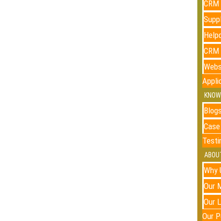
CRM 
Supp
Help
CRM 
Webs
Appli
KNOW
Blog
Case
Testi
ABOU
Why 
Our 
Our L
Our P