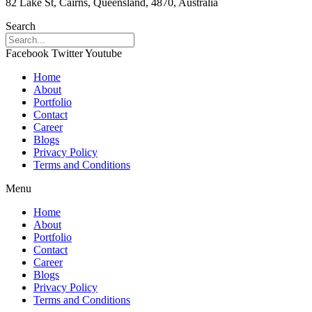
82 Lake St, Cairns, Queensland, 4870, Australia
Search
Facebook
Twitter
Youtube
Home
About
Portfolio
Contact
Career
Blogs
Privacy Policy
Terms and Conditions
Menu
Home
About
Portfolio
Contact
Career
Blogs
Privacy Policy
Terms and Conditions