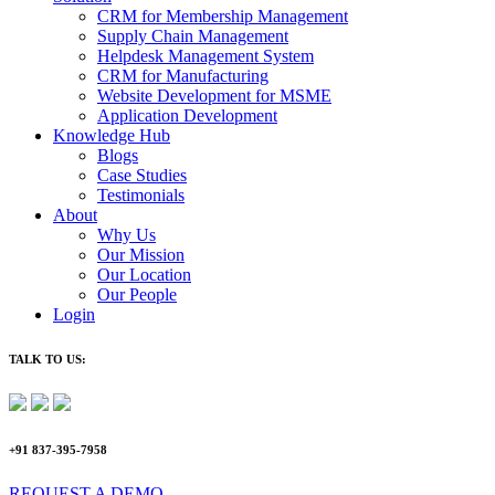
CRM for Membership Management
Supply Chain Management
Helpdesk Management System
CRM for Manufacturing
Website Development for MSME
Application Development
Knowledge Hub
Blogs
Case Studies
Testimonials
About
Why Us
Our Mission
Our Location
Our People
Login
TALK TO US:
+91 837-395-7958
REQUEST A DEMO​