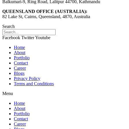
Balkumari-9, Ring Road, Lalitpur 44700, Kathmandu
QUEENSLAND OFFICE (AUSTRALIA):
82 Lake St, Cairns, Queensland, 4870, Australia
Search
Facebook
Twitter
Youtube
Home
About
Portfolio
Contact
Career
Blogs
Privacy Policy
Terms and Conditions
Menu
Home
About
Portfolio
Contact
Career