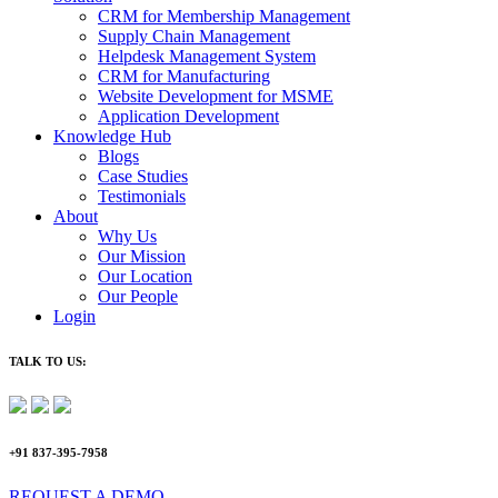
CRM for Membership Management
Supply Chain Management
Helpdesk Management System
CRM for Manufacturing
Website Development for MSME
Application Development
Knowledge Hub
Blogs
Case Studies
Testimonials
About
Why Us
Our Mission
Our Location
Our People
Login
TALK TO US:
+91 837-395-7958
REQUEST A DEMO​