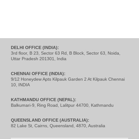
DELHI OFFICE (INDIA):
3rd floor, B 23, Sector 63 Rd, B Block, Sector 63, Noida,
Uttar Pradesh 201301, India
CHENNAI OFFICE (INDIA):
9/12 Honeydew Apts Kilpauk Garden 2 At Kilpauk Chennai
10, INDIA
KATHMANDU OFFICE (NEPAL):
Balkumari-9, Ring Road, Lalitpur 44700, Kathmandu
QUEENSLAND OFFICE (AUSTRALIA):
82 Lake St, Cairns, Queensland, 4870, Australia