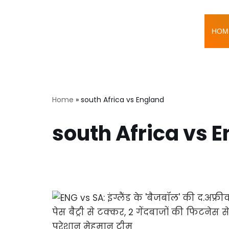
Skip
HOM
to
content
Home
»
south Africa vs England
south Africa vs 