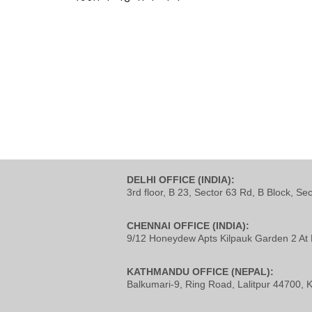
DELHI OFFICE (INDIA):
3rd floor, B 23, Sector 63 Rd, B Block, Se
CHENNAI OFFICE (INDIA):
9/12 Honeydew Apts Kilpauk Garden 2 At 
KATHMANDU OFFICE (NEPAL):
Balkumari-9, Ring Road, Lalitpur 44700,