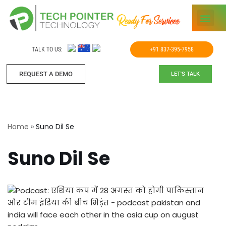
Skip
to
TALK TO US:
+91 837-395-7958
content
REQUEST A DEMO​
LET'S TALK
Home
»
Suno Dil Se
Suno Dil Se