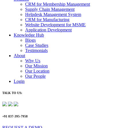
CRM for Membership Management
Supply Chain Management
Helpdesk Management System
CRM for Manufacturing
Website Development for MSME
Application Development
Knowledge Hub
Blogs
Case Studies
Testimonials
About
Why Us
Our Mission
Our Location
Our People
Login
TALK TO US:
+91 837-395-7958
REQUEST A DEMO​