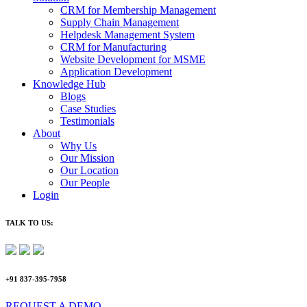
CRM for Membership Management
Supply Chain Management
Helpdesk Management System
CRM for Manufacturing
Website Development for MSME
Application Development
Knowledge Hub
Blogs
Case Studies
Testimonials
About
Why Us
Our Mission
Our Location
Our People
Login
TALK TO US:
+91 837-395-7958
REQUEST A DEMO​