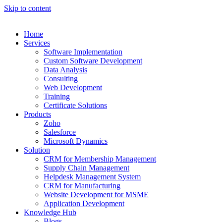
Skip to content
Home
Services
Software Implementation
Custom Software Development
Data Analysis
Consulting
Web Development
Training
Certificate Solutions
Products
Zoho
Salesforce
Microsoft Dynamics
Solution
CRM for Membership Management
Supply Chain Management
Helpdesk Management System
CRM for Manufacturing
Website Development for MSME
Application Development
Knowledge Hub
Blogs