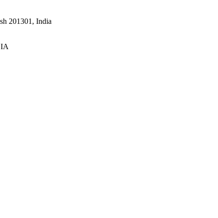
esh 201301, India
DIA