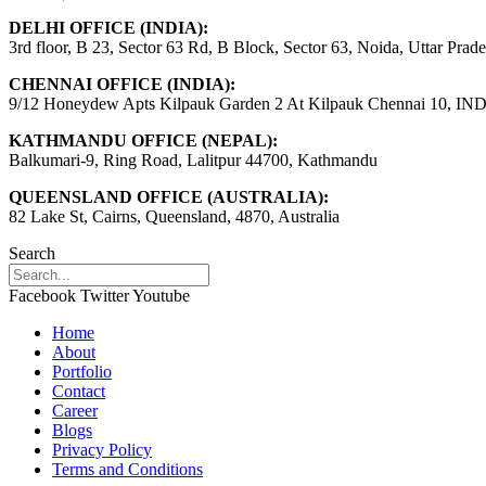
कौर
रोड्रिग्ज
कप्तान,
DELHI OFFICE (INDIA):
चोट
किरण
3rd floor, B 23, Sector 63 Rd, B Block, Sector 63, Noida, Uttar Prad
के
नवगिरे
कारण
पहली
CHENNAI OFFICE (INDIA):
2
बार
9/12 Honeydew Apts Kilpauk Garden 2 At Kilpauk Chennai 10, IN
मुकाबले
शामिल
खेलकर
KATHMANDU OFFICE (NEPAL):
‘द
Balkumari-9, Ring Road, Lalitpur 44700, Kathmandu
हंड्रेड’
से
QUEENSLAND OFFICE (AUSTRALIA):
बाहर,
82 Lake St, Cairns, Queensland, 4870, Australia
पहले
मैच
Search
में
जड़ा
Facebook
Twitter
Youtube
था
अर्धशतक
Home
About
Portfolio
Contact
Career
Blogs
Privacy Policy
Terms and Conditions