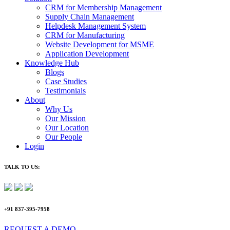
CRM for Membership Management
Supply Chain Management
Helpdesk Management System
CRM for Manufacturing
Website Development for MSME
Application Development
Knowledge Hub
Blogs
Case Studies
Testimonials
About
Why Us
Our Mission
Our Location
Our People
Login
TALK TO US:
+91 837-395-7958
REQUEST A DEMO​