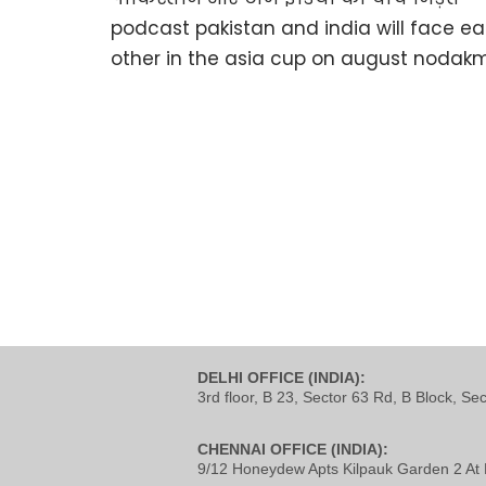
DELHI OFFICE (INDIA):
3rd floor, B 23, Sector 63 Rd, B Block, Se
CHENNAI OFFICE (INDIA):
9/12 Honeydew Apts Kilpauk Garden 2 At 