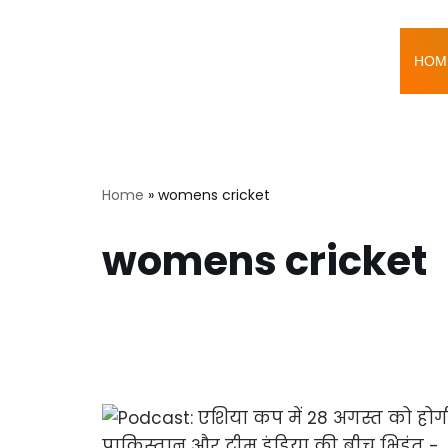
Skip
HOM
to
content
Home
»
womens cricket
womens cricket