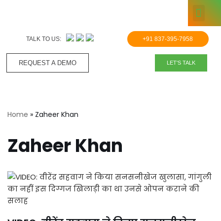
KNOWLE
Skip
to
TALK TO US:
+91 837-395-7958
content
REQUEST A DEMO​
LET'S TALK
Home
»
Zaheer Khan
Zaheer Khan