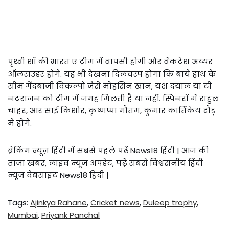
पृथ्वी शॉ की भारत ए टीम में वापसी होगी और वेंकटेश अय्यर
ऑलराउंडर होंगे. यह भी देखना दिलचस्प होगा कि बायें हाथ के
सीम गेंदबाजी विकल्पों जैसे मोहसिन खान, यश दयाल या टी
नटराजन को टीम में जगह मिलती है या नहीं. स्पिनरों में राहुल
चाहर, आर साई किशोर, कृष्णप्पा गौतम, कुमार कार्तिकेय दौड़
में होंगे.
ब्रेकिंग न्यूज़ हिंदी में सबसे पहले पढ़ें News18 हिंदी | आज की
ताजा खबर, लाइव न्यूज अपडेट, पढ़ें सबसे विश्वसनीय हिंदी
न्यूज़ वेबसाइट News18 हिंदी |
Tags:
Ajinkya Rahane
,
Cricket news
,
Duleep trophy
,
Mumbai
,
Priyank Panchal