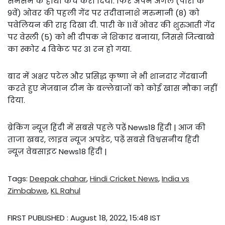
सैमसम के हाथों कैच करा दिया. फिर अपने अगले (पारी के
9वें) ओवर की पहली गेंद पर तदीवानाशे मरुमानी (8) को
पवेलियन की राह दिखा दी. पारी के 11वें ओवर की शुरुआती गेंद
पर वेस्ली (5) को भी दीपक ने शिकार बनाया, जिससे जिम्बाब्वे
का स्कोर 4 विकेट पर 31 रन हो गया.
बाद में अक्षर पटेल और प्रसिद्ध कृष्णा ने भी शानदार गेंदबाजी
करते हुए मेजबान टीम के बल्लेबाजों को कोई खास मौका नहीं
दिया.
ब्रेकिंग न्यूज़ हिंदी में सबसे पहले पढ़ें News18 हिंदी | आज की
ताजा खबर, लाइव न्यूज अपडेट, पढ़ें सबसे विश्वसनीय हिंदी
न्यूज़ वेबसाइट News18 हिंदी |
Tags:
Deepak chahar
,
Hindi Cricket News
,
India vs
Zimbabwe
,
KL Rahul
FIRST PUBLISHED :
August 18, 2022, 15:48 IST