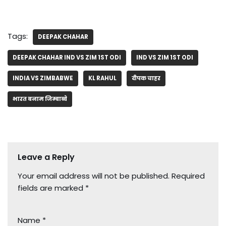
Tags:
DEEPAK CHAHAR
DEEPAK CHAHAR IND VS ZIM 1ST ODI
IND VS ZIM 1ST ODI
INDIA VS ZIMBABWE
KL RAHUL
दीपक चाहर
भारत बनाम जिम्बाब्वे
Leave a Reply
Your email address will not be published.
Required
fields are marked
*
Name
*