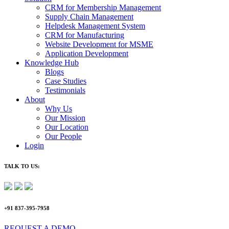
CRM for Membership Management
Supply Chain Management
Helpdesk Management System
CRM for Manufacturing
Website Development for MSME
Application Development
Knowledge Hub
Blogs
Case Studies
Testimonials
About
Why Us
Our Mission
Our Location
Our People
Login
TALK TO US:
+91 837-395-7958
REQUEST A DEMO​