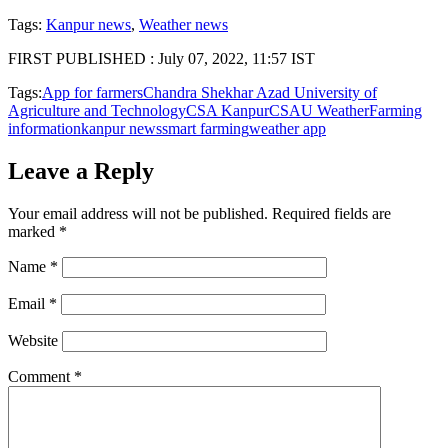
Tags:
Kanpur news
,
Weather news
FIRST PUBLISHED :
July 07, 2022, 11:57 IST
Tags:
App for farmers
Chandra Shekhar Azad University of
Agriculture and Technology
CSA Kanpur
CSAU Weather
Farming
information
kanpur news
smart farming
weather app
Leave a Reply
Your email address will not be published.
Required fields are
marked
*
Name
*
Email
*
Website
Comment
*