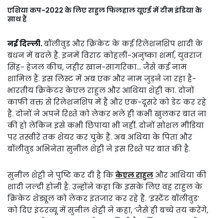
एशिया कप-2022 के लिए राहुल फिलहाल यूएई में टीम इंडिया के
साथ हैं
नई दिल्ली.
बॉलीवुड और क्रिकेट के कई रिलेशनशिप शादी के
बंधन में बदले हैं. इनमें विराट कोहली-अनुष्का शर्मा, युवराज
सिंह- हेजल कीच, जहीर खान-सागरिका… जैसे कई नाम
शामिल हैं. इस लिस्ट में अब एक और नाम जुड़ने जा रहा है-
भारतीय क्रिकेटर केएल राहुल और आथिया शेट्टी का. दोनों
काफी वक्त से रिलेशनशिप में हैं और एक-दूसरे को डेट कर रहे
हैं. दोनों ने अपने रिश्ते को लेकर भले ही कभी खुलकर बात ना
की हो लेकिन इसे कभी छिपाया भी नहीं. दोनों सोशल मीडिया
पर तस्वीरें तक शेयर कर चुके हैं. अब अथिया के पिता और
बॉलीवुड अभिनेता सुनील शेट्टी ने इस रिश्ते पर बात की है.
सुनील शेट्टी ने पुष्टि कर दी है कि
केएल राहुल
और आथिया की
शादी जल्दी होनी है. उन्होंने कहा कि इसके लिए वह राहुल के
क्रिकेट शेड्यूल को लेकर इंतजार कर रहे हैं. ‘इंस्टेंट बॉलीवुड’
को दिए इंटरव्यू में सुनील शेट्टी ने कहा, ‘जैसे ही बच्चे तय करेंगे,