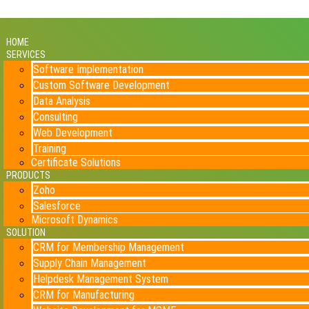
HOME
SERVICES
Software Implementation
Custom Software Development
Data Analysis
Consulting
Web Development
Training
Certificate Solutions
PRODUCTS
Zoho
Salesforce
Microsoft Dynamics
SOLUTION
CRM for Membership Management
Supply Chain Management
Helpdesk Management System
CRM for Manufacturing