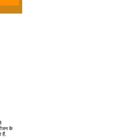
े
 सीजन के
हैं.