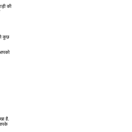
ाड़ी की
े
े कुछ
. आपको
खा है.
 आपके