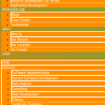
Website Development for MSME
Application Development
KNOWLEDGE HUB
Blogs
Case Studies
Testimonials
ABOUT
Why Us
Our Mission
Our Location
Our People
LOGIN
HOME
SERVICES
Software Implementation
Custom Software Development
Data Analysis
Consulting
Web Development
Training
Certificate Solutions