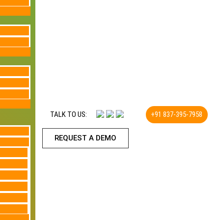
TALK TO US:
+91 837-395-7958
REQUEST A DEMO​
LET'S TALK