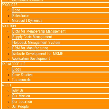
PRODUCTS
Zoho
Salesforce
Microsoft Dynamics
SOLUTION
CRM for Membership Management
Supply Chain Management
Helpdesk Management System
CRM for Manufacturing
Website Development for MSME
Application Development
KNOWLEDGE HUB
Blogs
Case Studies
Testimonials
ABOUT
Why Us
Our Mission
Our Location
Our People