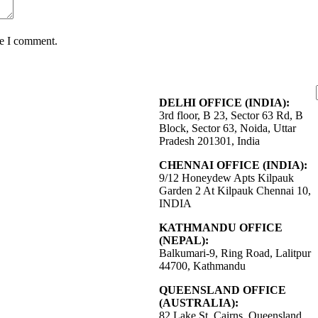
me I comment.
DELHI OFFICE (INDIA):
3rd floor, B 23, Sector 63 Rd, B
Block, Sector 63, Noida, Uttar
Pradesh 201301, India
CHENNAI OFFICE (INDIA):
9/12 Honeydew Apts Kilpauk
Garden 2 At Kilpauk Chennai 10,
INDIA
KATHMANDU OFFICE
(NEPAL):
Balkumari-9, Ring Road, Lalitpur
44700, Kathmandu
QUEENSLAND OFFICE
(AUSTRALIA):
82 Lake St, Cairns, Queensland,