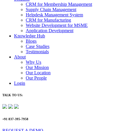
CRM for Membership Management
Supply Chain Management
Helpdesk Management System
CRM for Manufacturing
Website Development for MSME
Application Development
Knowledge Hub
Blogs
Case Studies
Testimonials
About
Why Us
Our Mission
Our Location
Our People
Login
TALK TO US:
+91 837-395-7958
REQUEST A DEMO​