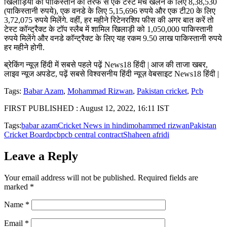
खिलाड़ियों को पाकिस्तान की तरफ से एक टेस्ट मैच खेलने के लिए 8,38,530
(पाकिस्तानी रुपये), एक वनडे के लिए 5,15,696 रुपये और एक टी20 के लिए
3,72,075 रुपये मिलेंगे. वहीं, हर महीने रिटेनरशिप फीस की अगर बात करें तो
टेस्ट कॉन्ट्रैक्ट के टॉप स्लैब में शामिल खिलाड़ी को 1,050,000 पाकिस्तानी
रुपये मिलेंगे और वनडे कॉन्ट्रैक्ट के लिए यह रकम 9.50 लाख पाकिस्तानी रुपये
हर महीने होगी.
ब्रेकिंग न्यूज़ हिंदी में सबसे पहले पढ़ें News18 हिंदी | आज की ताजा खबर,
लाइव न्यूज अपडेट, पढ़ें सबसे विश्वसनीय हिंदी न्यूज़ वेबसाइट News18 हिंदी |
Tags:
Babar Azam
,
Mohammad Rizwan
,
Pakistan cricket
,
Pcb
FIRST PUBLISHED :
August 12, 2022, 16:11 IST
Tags:
babar azam
Cricket News in hindi
mohammed rizwan
Pakistan
Cricket Board
pcb
pcb central contract
Shaheen afridi
Leave a Reply
Your email address will not be published.
Required fields are
marked
*
Name
*
Email
*