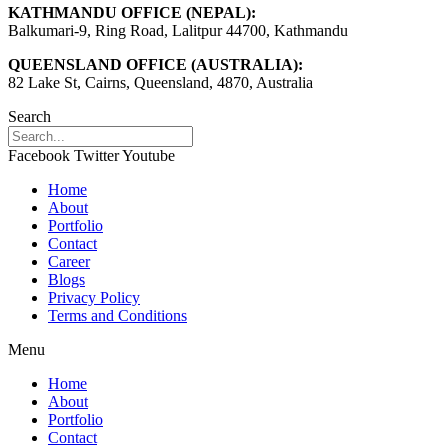
KATHMANDU OFFICE (NEPAL):
Balkumari-9, Ring Road, Lalitpur 44700, Kathmandu
QUEENSLAND OFFICE (AUSTRALIA):
82 Lake St, Cairns, Queensland, 4870, Australia
Search
Facebook
Twitter
Youtube
Home
About
Portfolio
Contact
Career
Blogs
Privacy Policy
Terms and Conditions
Menu
Home
About
Portfolio
Contact