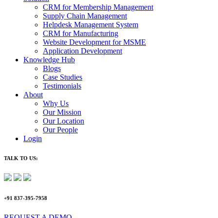
CRM for Membership Management
Supply Chain Management
Helpdesk Management System
CRM for Manufacturing
Website Development for MSME
Application Development
Knowledge Hub
Blogs
Case Studies
Testimonials
About
Why Us
Our Mission
Our Location
Our People
Login
TALK TO US:
+91 837-395-7958
REQUEST A DEMO​