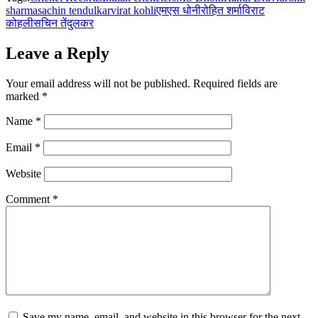
sharma
sachin tendulkar
virat kohli
एमएस धोनी
रोहित शर्मा
विराट
कोहली
सचिन तेंदुलकर
Leave a Reply
Your email address will not be published.
Required fields are
marked
*
Name
*
Email
*
Website
Comment
*
Save my name, email, and website in this browser for the next