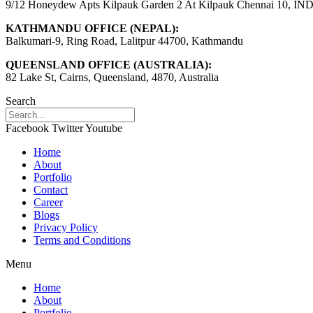
9/12 Honeydew Apts Kilpauk Garden 2 At Kilpauk Chennai 10, IN
KATHMANDU OFFICE (NEPAL):
Balkumari-9, Ring Road, Lalitpur 44700, Kathmandu
QUEENSLAND OFFICE (AUSTRALIA):
82 Lake St, Cairns, Queensland, 4870, Australia
Search
Facebook
Twitter
Youtube
Home
About
Portfolio
Contact
Career
Blogs
Privacy Policy
Terms and Conditions
Menu
Home
About
Portfolio