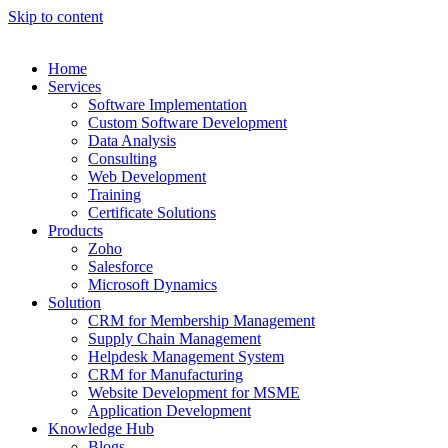
Skip to content
Home
Services
Software Implementation
Custom Software Development
Data Analysis
Consulting
Web Development
Training
Certificate Solutions
Products
Zoho
Salesforce
Microsoft Dynamics
Solution
CRM for Membership Management
Supply Chain Management
Helpdesk Management System
CRM for Manufacturing
Website Development for MSME
Application Development
Knowledge Hub
Blogs