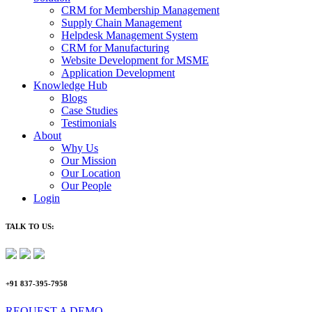
CRM for Membership Management
Supply Chain Management
Helpdesk Management System
CRM for Manufacturing
Website Development for MSME
Application Development
Knowledge Hub
Blogs
Case Studies
Testimonials
About
Why Us
Our Mission
Our Location
Our People
Login
TALK TO US:
+91 837-395-7958
REQUEST A DEMO​