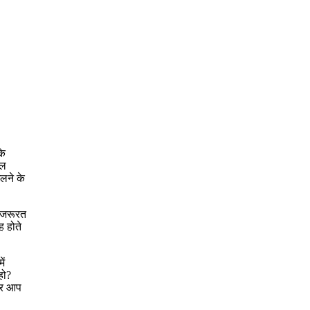
के
नल
ेलने के
ी जरूरत
ह होते
ें
हो?
 और आप