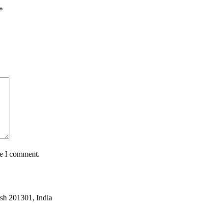
*
me I comment.
esh 201301, India