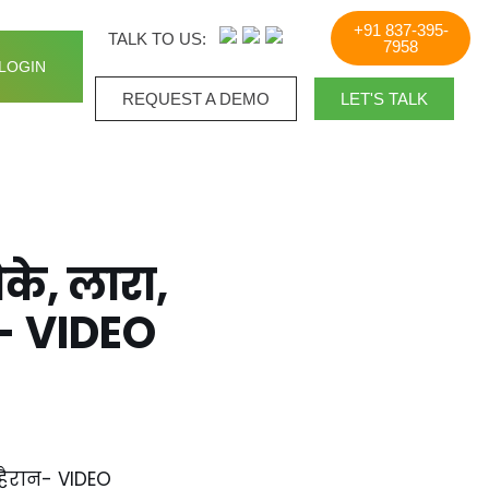
+91 837-395-
TALK TO US:
7958
LOGIN
REQUEST A DEMO​
LET'S TALK
ौके, लारा,
न- VIDEO