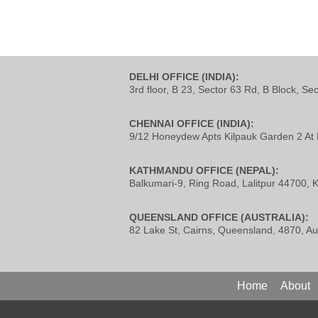
DELHI OFFICE (INDIA):
3rd floor, B 23, Sector 63 Rd, B Block, Se
CHENNAI OFFICE (INDIA):
9/12 Honeydew Apts Kilpauk Garden 2 At 
KATHMANDU OFFICE (NEPAL):
Balkumari-9, Ring Road, Lalitpur 44700,
QUEENSLAND OFFICE (AUSTRALIA):
82 Lake St, Cairns, Queensland, 4870, Aus
Home
About