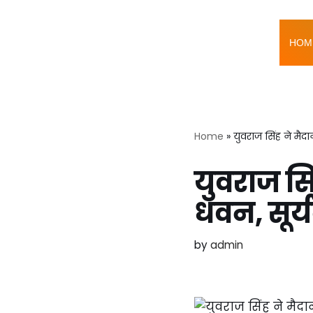
Skip
HOM
to
content
Home
»
युवराज सिंह ने मैद
युवराज सिं
धवन, सूर
by
admin