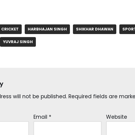
CRICKET
HARBHAJAN SINGH
SHIKHAR DHAWAN
SPOR
YUVRAJ SINGH
y
ess will not be published.
Required fields are mar
Email
*
Website