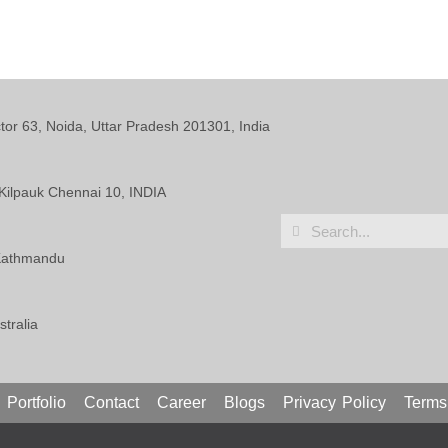
ctor 63, Noida, Uttar Pradesh 201301, India
Kilpauk Chennai 10, INDIA
 Kathmandu
tralia
Portfolio
Contact
Career
Blogs
Privacy Policy
Terms