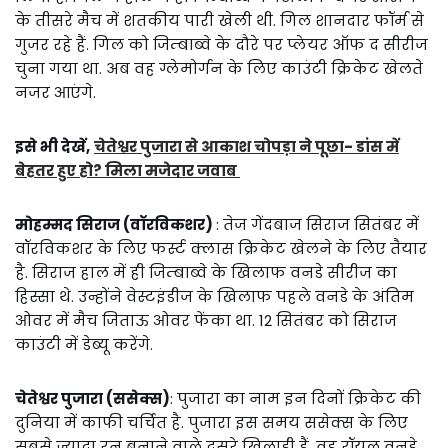
के तीसरे मैच में शतकीय पारी खेली थी. गिल शानदार फॉर्म से
गुजर रहे हैं. गिल को जिम्बाब्वे के दौरे पर प्लेयर ऑफ द सीरीज
चुना गया था. अब वह ग्लेमोर्गन के लिए काउंटी क्रिकेट खेलते
नजर आएंगे.
इसे भी देखें,
चेतेश्वर पुजारा से आकाश चोपड़ा ने पूछा- डांस में
बेहतर हुए हो? मिला मजेदार जवाब
मोहम्मद सिराज (वॉरविकशर)
: तेज गेंदबाज सिराज सितंबर में
वॉरविकशर के लिए फर्स्ट क्लास क्रिकेट खेलने के लिए तैयार
है. सिराज हाल में ही जिम्बाब्वे के खिलाफ वनडे सीरीज का
हिस्सा थे. उन्होंने वेस्टइंडीज के खिलाफ पहले वनडे के अंतिम
ओवर में मैच जिताऊ ओवर फेंका था. 12 सितंबर को सिराज
काउंटी में डेब्यू करेंगे.
चेतेश्वर पुजारा (ससेक्स)
: पुजारा का नाम इन दिनों क्रिकेट की
दुनिया में काफी चर्चित है. पुजारा इस समय ससेक्स के लिए
सबसे ज्यादा रन बनाने वाले दूसरे खिलाड़ी हैं. वह रॉयल वनडे