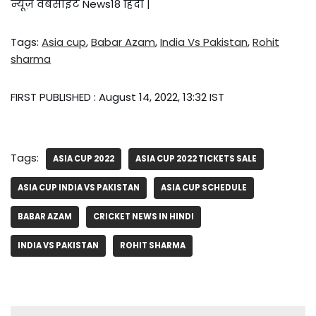
न्यूज़ वेबसाइट News18 हिंदी |
Tags:
Asia cup
,
Babar Azam
,
India Vs Pakistan
,
Rohit
sharma
FIRST PUBLISHED :
August 14, 2022, 13:32 IST
Tags:
ASIA CUP 2022
ASIA CUP 2022 TICKETS SALE
ASIA CUP INDIA VS PAKISTAN
ASIA CUP SCHEDULE
BABAR AZAM
CRICKET NEWS IN HINDI
INDIA VS PAKISTAN
ROHIT SHARMA