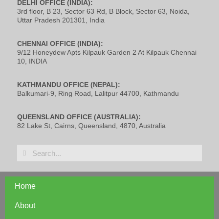
DELHI OFFICE (INDIA):
3rd floor, B 23, Sector 63 Rd, B Block, Sector 63, Noida,
Uttar Pradesh 201301, India
CHENNAI OFFICE (INDIA):
9/12 Honeydew Apts Kilpauk Garden 2 At Kilpauk Chennai
10, INDIA
KATHMANDU OFFICE (NEPAL):
Balkumari-9, Ring Road, Lalitpur 44700, Kathmandu
QUEENSLAND OFFICE (AUSTRALIA):
82 Lake St, Cairns, Queensland, 4870, Australia
Home
About