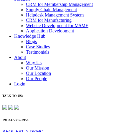
CRM for Membership Management
Supply Chain Management
Helpdesk Management System
CRM for Manufacturing
Website Development for MSME
Application Development
Knowledge Hub
Blogs
Case Studies
Testimonials
About
Why Us
Our Mission
Our Location
Our People
Login
TALK TO US:
+91 837-395-7958
REQUEST A DEMO​