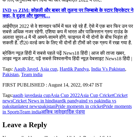
IND vs ZIM: कोहली और बाबर की तुलना पर जिम्बाब्वे के स्टार क्रिकेटर ने
कहा- वे वुड्स और मुहम्मद…
आईपीएल 2022 से वे शानदार फॉर्म में चल रहे रहे हैं. ऐसे में एक बार फिर उन पर
सबसे अधिक नजर रहेगी. एशिया कप में भारत और पाकिस्तान ग्रुप राउंड के
अलावा सुपर-4 में भी आमने-सामने होंगे. फाइनल में भी दोनों के बीच भिड़ंत हो
सकती है. टी20 वर्ल्ड कप के लिए भी दोनों ही टीमों को एक ग्रुप में रखा गया है.
ब्रेकिंग न्यूज़ हिंदी में सबसे पहले पढ़ें News18 हिंदी | आज की ताजा खबर,
लाइव न्यूज अपडेट, पढ़ें सबसे विश्वसनीय हिंदी न्यूज़ वेबसाइट News18 हिंदी |
Tags:
Aaqib Javed
,
Asia cup
,
Hardik Pandya
,
India Vs Pakistan
,
Pakistan
,
Team india
FIRST PUBLISHED :
August 14, 2022, 09:47 IST
Tags:
aaqib javed
asia cup
Asia Cup 2022
Asia Cup Cricket
Cricket
news
Cricket News in hindi
gardk pandya
ind vs pak
india vs
paksitan
latest news
pakistan
Pride moments in cricket
Pride moments
in Sports
Team india
आकिब जावेद
हार्दिक पंड्या
Leave a Reply