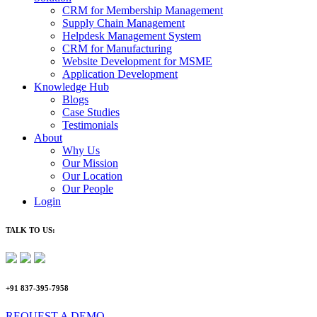
CRM for Membership Management
Supply Chain Management
Helpdesk Management System
CRM for Manufacturing
Website Development for MSME
Application Development
Knowledge Hub
Blogs
Case Studies
Testimonials
About
Why Us
Our Mission
Our Location
Our People
Login
TALK TO US:
+91 837-395-7958
REQUEST A DEMO​