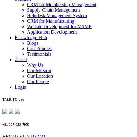
CRM for Membership Management
Supply Chain Management
Helpdesk Management System
CRM for Manufacturing
Website Development for MSME
Application Development
Knowledge Hub
Blogs
Case Studies
Testimonials
About
Why Us
Our Mission
Our Location
Our People
Login
TALK TO US:
+91 837-395-7958
REQUEST A DEMO​