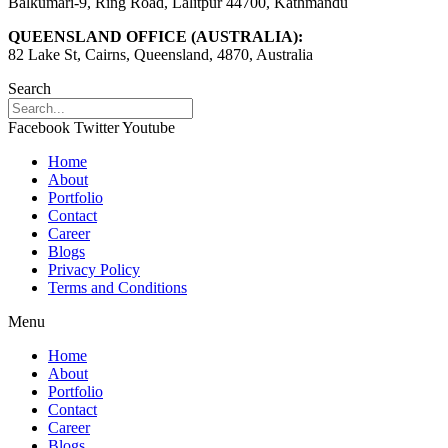
Balkumari-9, Ring Road, Lalitpur 44700, Kathmandu
QUEENSLAND OFFICE (AUSTRALIA):
82 Lake St, Cairns, Queensland, 4870, Australia
Search
Facebook
Twitter
Youtube
Home
About
Portfolio
Contact
Career
Blogs
Privacy Policy
Terms and Conditions
Menu
Home
About
Portfolio
Contact
Career
Blogs