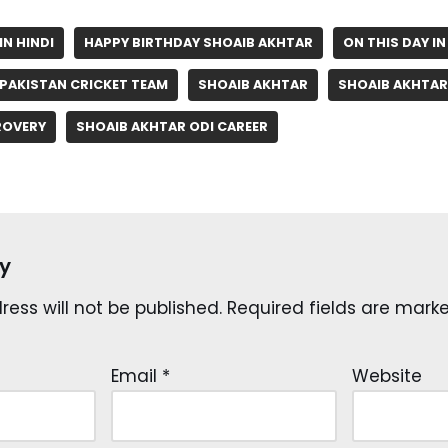
IN HINDI
HAPPY BIRTHDAY SHOAIB AKHTAR
ON THIS DAY IN
PAKISTAN CRICKET TEAM
SHOAIB AKHTAR
SHOAIB AKHTAR
ROVERY
SHOAIB AKHTAR ODI CAREER
y
ess will not be published.
Required fields are mar
Email
*
Website