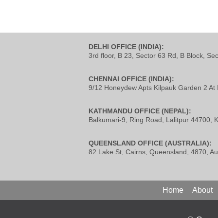
DELHI OFFICE (INDIA):
3rd floor, B 23, Sector 63 Rd, B Block, Se
CHENNAI OFFICE (INDIA):
9/12 Honeydew Apts Kilpauk Garden 2 At 
KATHMANDU OFFICE (NEPAL):
Balkumari-9, Ring Road, Lalitpur 44700,
QUEENSLAND OFFICE (AUSTRALIA):
82 Lake St, Cairns, Queensland, 4870, Aus
Home
About