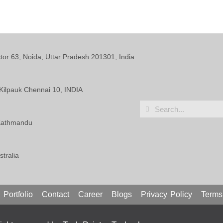
ctor 63, Noida, Uttar Pradesh 201301, India
Kilpauk Chennai 10, INDIA
 Kathmandu
tralia
Portfolio
Contact
Career
Blogs
Privacy Policy
Terms