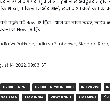
िर से अपने टॉप पर पहुंच जाएंगे. इस साल अक्टूबर में होने 
कि भारत, पाकिस्तान और ऑस्ट्रेलिया टी20 वर्ल्ड कप के प्रब
में सबसे पहले पढ़ें News18 हिंदी | आज की ताजा खबर, लाइव न
 वेबसाइट News18 हिंदी |
India Vs Pakistan
,
India vs Zimbabwe
,
Sikandar Raza
ust 14, 2022, 09:03 IST
CRICKET NEWS
CRICKET NEWS IN HINDI
IND VS ZIM
IN
NDAR RAZA
TEAM INDIA
VIRAT KOHLI
ZIMBABWE
टीम 