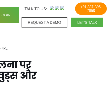
+91 837-395-
TALK TO US:
7958
LOGIN
REQUEST A DEMO​
LET'S TALK
हम्मद…
ुलना पर
े वुड्स और