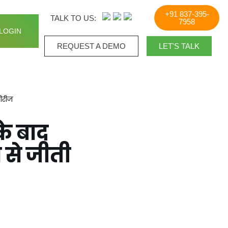
+91 837-395-
TALK TO US:
7958
LOGIN
REQUEST A DEMO​
LET'S TALK
ीरीज
के बाद
 से जीती