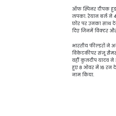
ऑफ स्पिनर दीपक हुड
लपका. रेयान बर्ल ने 
छोर पर उनका साथ देने 
दिए जिनमें विक्टर औ
भारतीय फील्डरों ने अ
विकेटकीपर संजू सैमस
वहीं कुलदीप यादव ने
हुए 8 ओवर में 16 रन द
नाम किया.