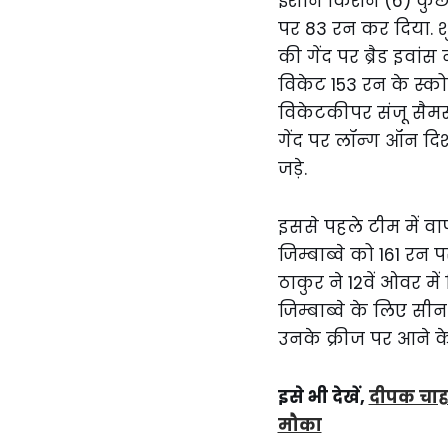
ईशान किशन (6) कुछ ख
पर 83 रन कर दिया. श
की गेंद पर ब्रैड इवा
विकेट 153 रन के स्को
विकेटकीपर संजू सैमसन
गेंद पर लॉन्ग ऑन दिशा
जड़े.
इससे पहले टीम में व
जिम्बाब्वे को 161 र
ठाकुर ने 12वें ओवर मे
जिम्बाब्वे के लिए सी
उनके क्रीज पर आने के
इसे भी देखें,
दीपक चाह
मौका