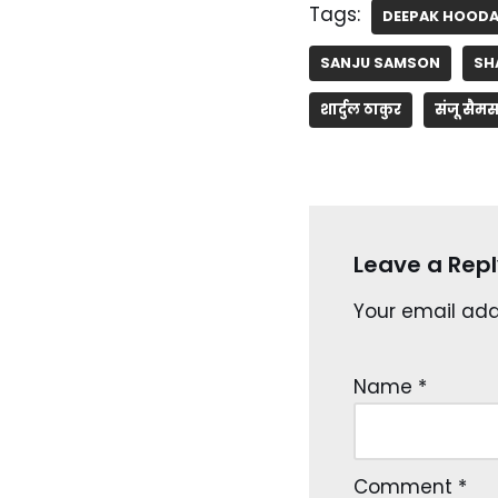
Tags:
DEEPAK HOOD
SANJU SAMSON
SH
शार्दुल ठाकुर
संजू सैम
Leave a Repl
Your email addr
Name
*
Comment
*