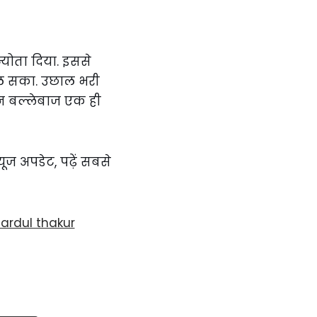
योता दिया. इससे
िल सका. उछाल भरी
बान बल्लेबाज एक ही
्यूज अपडेट, पढ़ें सबसे
ardul thakur