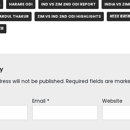
A
HARARE ODI
IND VS ZIM 2ND ODI REPORT
INDIA VS ZI
ARDUL THAKUR
ZIM VS IND 2ND ODI HIGHLIGHTS
भारत बनाम ज
सन
y
ess will not be published.
Required fields are mar
Email
*
Website