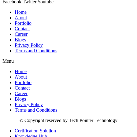
Facebook
Twitter
Youtube
Home
About
Portfolio
Contact
Career
Blogs
Privacy Policy
Terms and Conditions
Menu
Home
About
Portfolio
Contact
Career
Blogs
Privacy Policy
Terms and Conditions
© Copyright reserved by Tech Pointer Technology
Certification Solution
Knowledge Hub