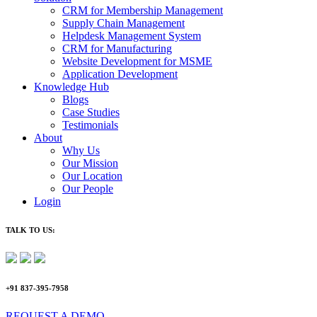
CRM for Membership Management
Supply Chain Management
Helpdesk Management System
CRM for Manufacturing
Website Development for MSME
Application Development
Knowledge Hub
Blogs
Case Studies
Testimonials
About
Why Us
Our Mission
Our Location
Our People
Login
TALK TO US:
+91 837-395-7958
REQUEST A DEMO​