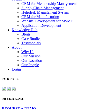
CRM for Membership Management
Supply Chain Management
Helpdesk Management System
CRM for Manufacturing
Website Development for MSME
Application Development
Knowledge Hub
Blogs
Case Studies
Testimonials
About
Why Us
Our Mission
Our Location
Our People
Login
TALK TO US:
+91 837-395-7958
REQUEST A DEMO​