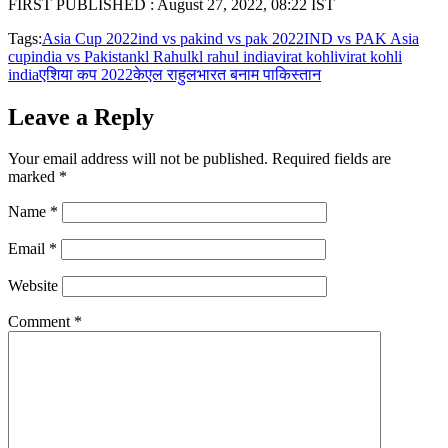
FIRST PUBLISHED :
August 27, 2022, 08:22 IST
Tags:
Asia Cup 2022
ind vs pak
ind vs pak 2022
IND vs PAK Asia
cup
india vs Pakistan
kl Rahul
kl rahul india
virat kohli
virat kohli
india
एशिया कप 2022
केएल राहुल
भारत बनाम पाकिस्तान
Leave a Reply
Your email address will not be published.
Required fields are
marked
*
Name
*
Email
*
Website
Comment
*