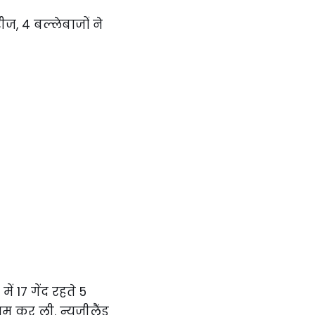
ें 17 गेंद रहते 5
म कर ली. न्यूजीलैंड