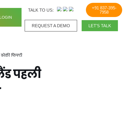
+91 837-395-
TALK TO US:
7958
LOGIN
REQUEST A DEMO​
LET'S TALK
े ठोकी फिफ्टी
ैंड पहली
4