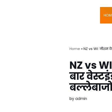
Skip
HOM
to
content
Home
»
NZ vs WI: नीशम के 
NZ vs WI:
बार वेस्टइ
बल्लेबाजो
by
admin