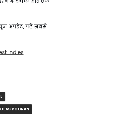
न्होंने 4 छक्के और एक
्यूज अपडेट, पढ़ें सबसे
st indies
L
HOLAS POORAN