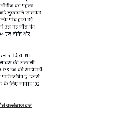
इस सीरीज का पहला
वनडे मुकाबले जीतकर
कि पांच हीरो रहे.
, तो उस पर जीत की
द 34 रन ठोके और
फैसला किया था.
मायर्स की सलामी
िए 173 रन की साझेदारी
पार्टनरशिप है. इससे
िकेट के लिए नाबाद 192
ते बल्लेबाज बने