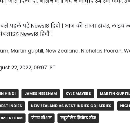
को जीत दिला दी. नीशम ने 11 गेंद में नाबाद 34 रन ठोके. उ
में सबसे पहले पढ़ें News18 हिंदी | आज की ताजा खबर, लाइव न
 वेबसाइट News18 हिंदी |
ham
,
Martin guptill
,
New Zealand
,
Nicholas Pooran
,
We
ust 22, 2022, 09:07 IST
IN HINDI
JAMES NEESHAM
KYLE MAYERS
MARTIN GUPTIL
EST INDIES
NEW ZEALAND VS WEST INDIES ODI SERIES
NIC
OM LATHAM
जेम्स नीशम
न्यूजीलैंड क्रिकेट टीम