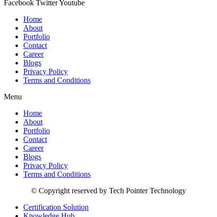
Facebook
Twitter
Youtube
Home
About
Portfolio
Contact
Career
Blogs
Privacy Policy
Terms and Conditions
Menu
Home
About
Portfolio
Contact
Career
Blogs
Privacy Policy
Terms and Conditions
© Copyright reserved by Tech Pointer Technology
Certification Solution
Knowledge Hub