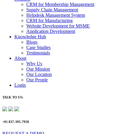
CRM for Membership Management
Supply Chain Management
Helpdesk Management System
CRM for Manufacturing
Website Development for MSME
Application Development
Knowledge Hub
Blogs
Case Studies
Testimonials
About
Why Us
Our Mission
Our Location
Our People
Login
TALK TO US:
+91 837-395-7958
REQUEST A DEMO​